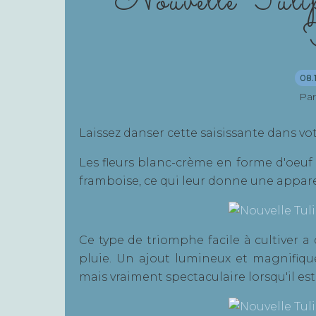
Nouvelle Tuli
08.
Par
Laissez danser cette saisissante dans votr
Les fleurs blanc-crème en forme d'oeu
framboise, ce qui leur donne une appare
Ce type de triomphe facile à cultiver a 
pluie. Un ajout lumineux et magnifiq
mais vraiment spectaculaire lorsqu'il es