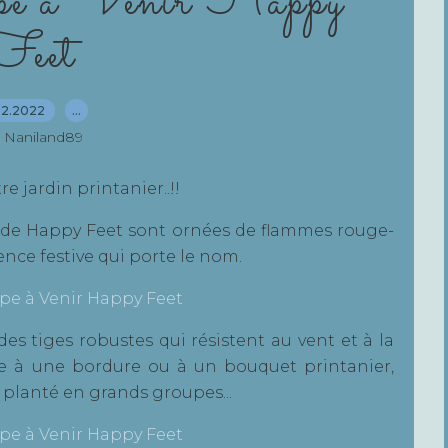
pe à Venir Happy
Feet
12.2022
…
 Naniland89
e jardin printanier..!!
f de Happy Feet sont ornées de flammes rouge-
nce festive qui porte le nom.
des tiges robustes qui résistent au vent et à la
ue à une bordure ou à un bouquet printanier,
t planté en grands groupes...