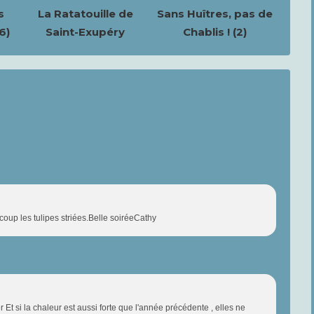
s
La Ratatouille de
Sans Huîtres, pas de
6)
Saint-Exupéry
Chablis ! (2)
coup les tulipes striées.Belle soiréeCathy
 Et si la chaleur est aussi forte que l'année précédente , elles ne