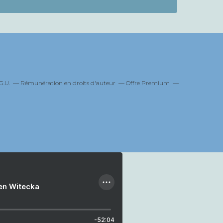
G.U.
Rémunération en droits d'auteur
Offre Premium
ien Witecka
-52:04