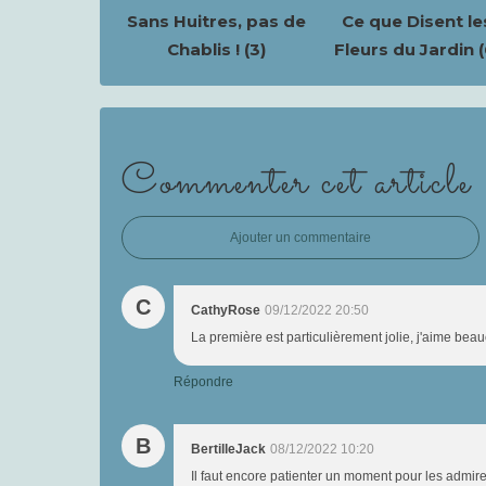
Sans Huitres, pas de
Ce que Disent le
Chablis ! (3)
Fleurs du Jardin (
Commenter cet article
Ajouter un commentaire
C
CathyRose
09/12/2022 20:50
La première est particulièrement jolie, j'aime beau
Répondre
B
BertilleJack
08/12/2022 10:20
Il faut encore patienter un moment pour les admirer