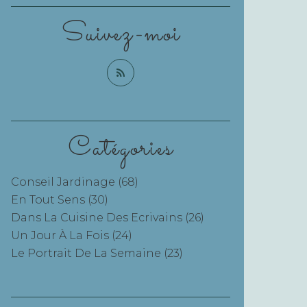
Suivez-moi
Catégories
Conseil Jardinage
(68)
En Tout Sens
(30)
Dans La Cuisine Des Ecrivains
(26)
Un Jour À La Fois
(24)
Le Portrait De La Semaine
(23)