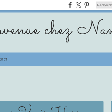
venue chez Nan
tact