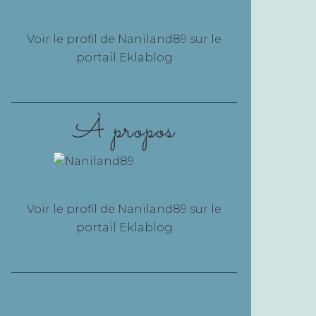
Voir le profil de
Naniland89
sur le
portail Eklablog
À propos
Voir le profil de
Naniland89
sur le
portail Eklablog