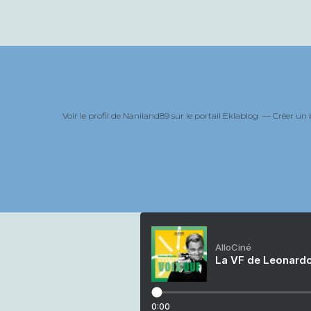
Voir le profil de
Naniland89
sur le portail Eklablog
Créer un 
AlloCiné
La VF de Leonardo
0:00