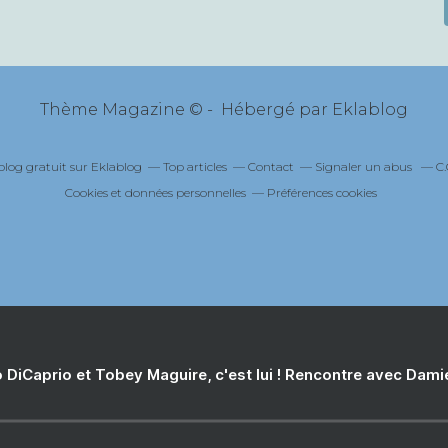
Thème Magazine © - Hébergé par
Eklablog
blog gratuit sur Eklablog
Top articles
Contact
Signaler un abus
C.
Cookies et données personnelles
Préférences cookies
 DiCaprio et Tobey Maguire, c'est lui ! Rencontre avec Dam