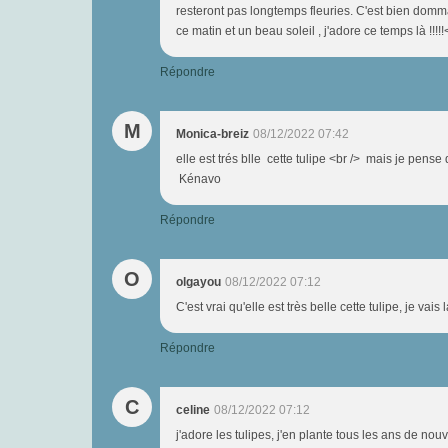
resteront pas longtemps fleuries. C'est bien domm
ce matin et un beau soleil , j'adore ce temps là !!
Répondre
M
Monica-breiz
08/12/2022 07:42
elle est trés blle cette tulipe <br /> mais je pen
Kénavo
Répondre
O
olgayou
08/12/2022 07:12
C'est vrai qu'elle est très belle cette tulipe, je vais 
Répondre
C
celine
08/12/2022 07:12
j'adore les tulipes, j'en plante tous les ans de nou