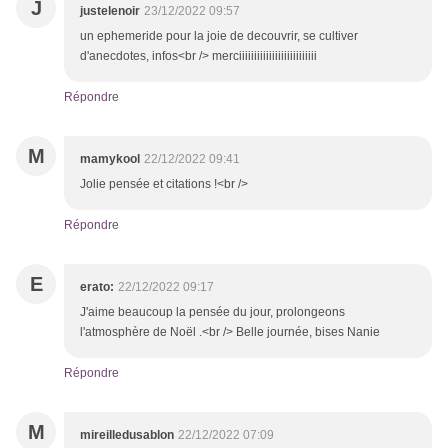
J
justelenoir
23/12/2022 09:57
un ephemeride pour la joie de decouvrir, se cultiver
d'anecdotes, infos<br /> merciiiiiiiiiiiiiiiiiiiiiiiiii
Répondre
M
mamykool
22/12/2022 09:41
Jolie pensée et citations !<br />
Répondre
E
erato:
22/12/2022 09:17
J'aime beaucoup la pensée du jour, prolongeons
l'atmosphère de Noël .<br /> Belle journée, bises Nanie
Répondre
M
mireilledusablon
22/12/2022 07:09