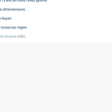
 a 13 ans (et vous l'avez ignoré)
e (littéralement)
im Rayan
 toutes les règles
s les jeux vidéo
us choquant de Rockstar ? - Le scandale BULLY
e plus moche de Steam
du RÊVE tourne au CAUCHEMAR
pendant 8 heures
it… à tort
umiliés par un jeu vidéo
ire - Final Fantasy 8
ti un empire - Age of Empires