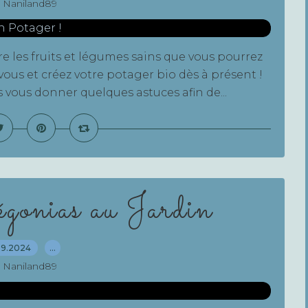
 Naniland89
e les fruits et légumes sains que vous pourrez
ous et créez votre potager bio dès à présent !
s vous donner quelques astuces afin de...
onias au Jardin
09.2024
…
 Naniland89