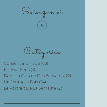
Suivez-moi
Catégories
Conseil Jardinage
(68)
En Tout Sens
(30)
Dans La Cuisine Des Ecrivains
(26)
Un Jour À La Fois
(24)
Le Portrait De La Semaine
(23)