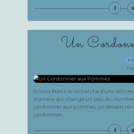
Un Cordonn
11.
Par
Si vous êtes à la recherche d'une délic
manière qui change un peu du crumble 
cordonnier aux pommes, un dessert réconf
cordonnier...