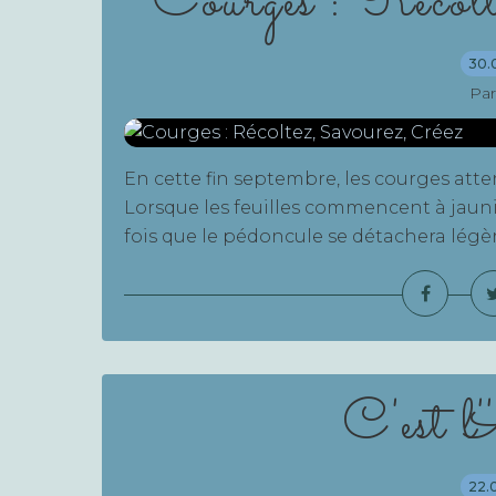
Courges : Récolt
30.
Par
En cette fin septembre, les courges att
Lorsque les feuilles commencent à jaunir,
fois que le pédoncule se détachera légère
C'est l'
22.