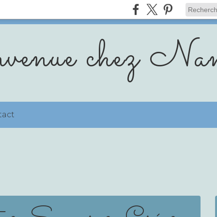
venue chez Nan
tact