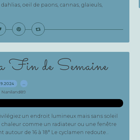
ahlias, oeil de paons, cannas, glaïeuls,
a Fin de Semaine
09.2024
…
 Naniland89
ivilégiez un endroit lumineux mais sans soleil
 de chaleur comme un radiateur ou une fenêtre
t autour de 16 à 18° Le cyclamen redoute...