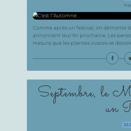
Par
Comme après un festival, on démonte le d
annoncent leur fin prochaine. Les persis
mesure que les plantes vivaces se désistent
Septembre, le Mo
un P
22.