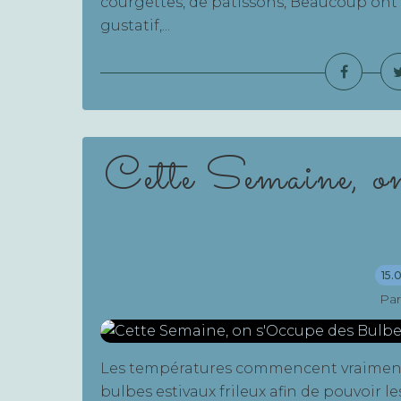
courgettes, de pâtissons, Beaucoup ont d
gustatif,...
Cette Semaine, on
15.
Par
Les températures commencent vraiment à s
bulbes estivaux frileux afin de pouvoir les