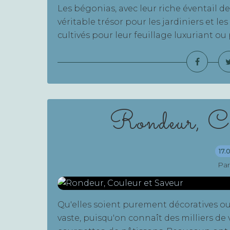
Les bégonias, avec leur riche éventail de
véritable trésor pour les jardiniers et le
cultivés pour leur feuillage luxuriant ou 
Rondeur, Co
17.
Par
Qu'elles soient purement décoratives ou
vaste, puisqu'on connaît des milliers de 