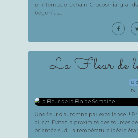
printemps prochain. Crocosmia, grands d
bégonias...
La Fleur de l
13.
Par
Une fleur d'automne par excellence !! Pr
direct. Évitez la proximité des sources
orientée sud. La température idéale étan