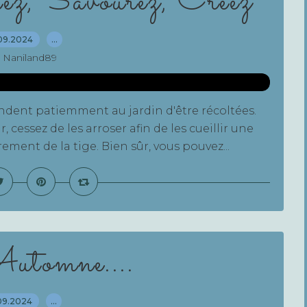
ez, Savourez, Créez
09.2024
…
 Naniland89
endent patiemment au jardin d'être récoltées.
 cessez de les arroser afin de les cueillir une
ment de la tige. Bien sûr, vous pouvez...
'Automne....
09.2024
…