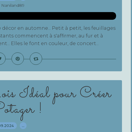
 Naniland89
écor en automne... Petit à petit, les feuillages
tants commencent à s'affirmer, au fur et à
... Elles le font en couleur, de concert...
is Idéal pour Créer
otager !
09.2024
…