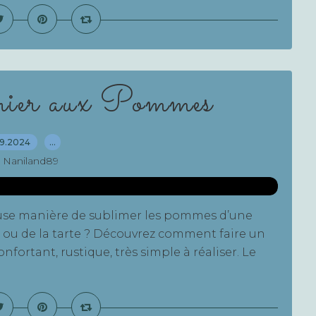
ier aux Pommes
09.2024
…
 Naniland89
ieuse manière de sublimer les pommes d’une
ou de la tarte ? Découvrez comment faire un
ortant, rustique, très simple à réaliser. Le