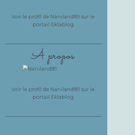
Voir le profil de
Naniland89
sur le
portail Eklablog
À propos
Voir le profil de
Naniland89
sur le
portail Eklablog