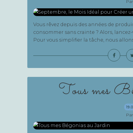
Par
Vous rêvez depuis des années de produir
consommer sans crainte ? Alors, lancez-v
Pour vous simplifier la tâche, nous allon
Tous mes Bég
19.
Par