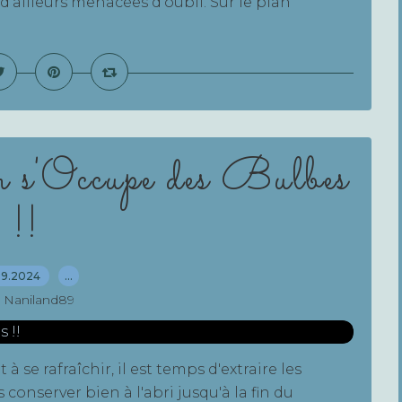
'ailleurs menacées d'oubli. Sur le plan
 s'Occupe des Bulbes
!!
09.2024
…
 Naniland89
e rafraîchir, il est temps d'extraire les
 conserver bien à l'abri jusqu'à la fin du