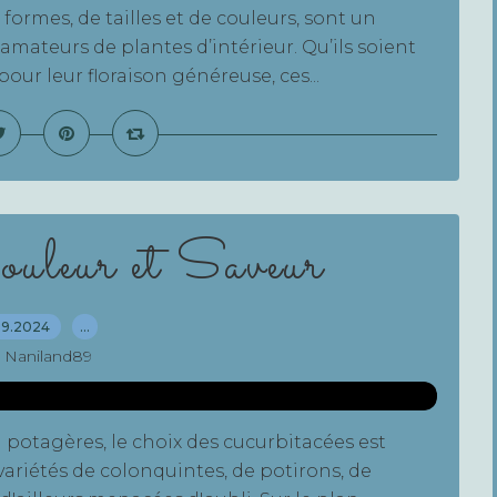
 formes, de tailles et de couleurs, sont un
s amateurs de plantes d’intérieur. Qu’ils soient
pour leur floraison généreuse, ces...
uleur et Saveur
09.2024
…
 Naniland89
 potagères, le choix des cucurbitacées est
variétés de colonquintes, de potirons, de