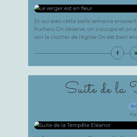
Et oui avec cette belle semaine ensoleil
fruitiers On observe, on s'occupe et on e
voir le clocher de l'église On est bien e
Suite de la 
19.
Par