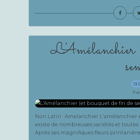
L'Amélanchier (
se
13.
Par
Non Latin : Amelanchier L'amélanchier e
existe de nombreuses variétés et toutes s
Après ses magnifiques fleurs printanières