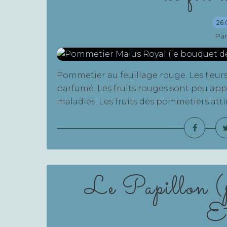
26.
Par
Pommetier au feuillage rouge. Les fleu
parfumé. Les fruits rouges sont peu appa
maladies. Les fruits des pommetiers attir
Le Papillon (po
E