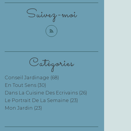
Suivez-moi
Catégories
Conseil Jardinage
(68)
En Tout Sens
(30)
Dans La Cuisine Des Ecrivains
(26)
Le Portrait De La Semaine
(23)
Mon Jardin
(23)