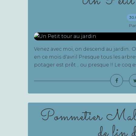
Un Petit 
30.
Par
Venez avec moi, on descend au jardin.. O
en ce mois d'avril Presque tous les arbres
potager est prêt .. ou presque !! Le coq es
Pommetier Malus
de fin 