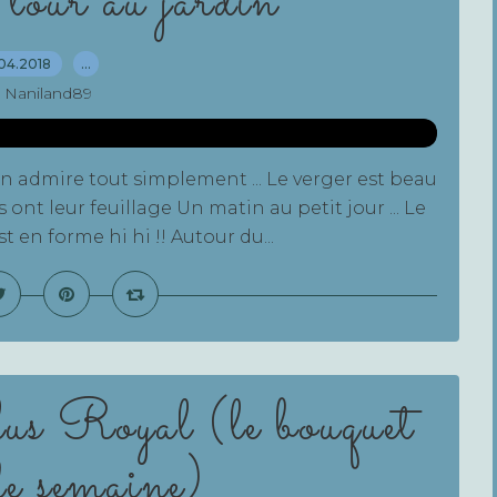
tour au jardin
04.2018
…
 Naniland89
n admire tout simplement ... Le verger est beau
 ont leur feuillage Un matin au petit jour ... Le
t en forme hi hi !! Autour du...
 Royal (le bouquet
de semaine)