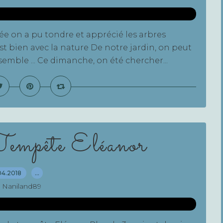
lée on a pu tondre et apprécié les arbres
st bien avec la nature De notre jardin, on peut
nsemble ... Ce dimanche, on été chercher...
Tempête Eléanor
04.2018
…
 Naniland89