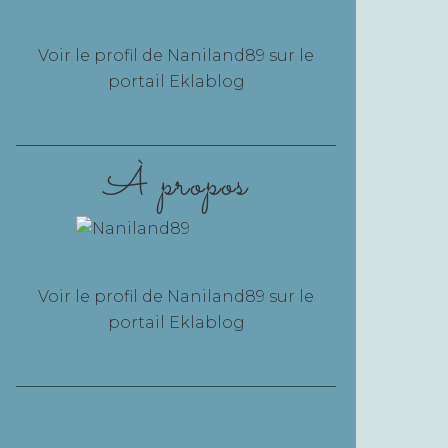
Voir le profil de
Naniland89
sur le
portail Eklablog
À propos
Voir le profil de
Naniland89
sur le
portail Eklablog