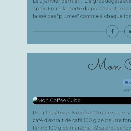
Le 3 janvier dernier ... De gros dégâts a
après Enfin, la porte du porche est répar
laissé des "plumes" comme à chaque fois q
Mon Co
18.
Par
Pour le gâteau : 5 œufs 200 g de sucre se
café d'extrait de café 100 g de beurre fo
farine 100 g de maïzena 1/2 sachet de le