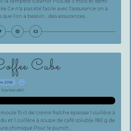
vec la tempête Eléanor Plus de 3 mois et demi
ée Ce n'a pas été facile avec l'assurance on a
ue l'on a besoin... des assurances...
ffee Cube
04.2018
…
 Naniland89
moule 15 cl de crème fraîche épaisse 1 cuillère à
ndu et 1 cuillère à soupe de café soluble 180 g de
vure chimique Pour le punch...