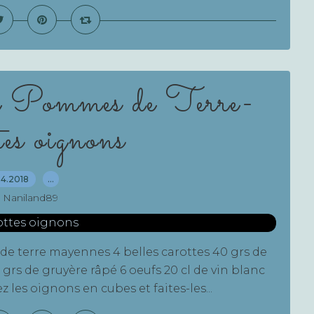
 Pommes de Terre-
es oignons
04.2018
…
 Naniland89
 de terre mayennes 4 belles carottes 40 grs de
 grs de gruyère râpé 6 oeufs 20 cl de vin blanc
z les oignons en cubes et faites-les...