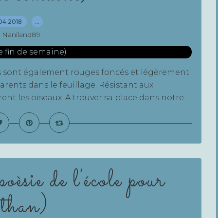
04.2018
…
 Naniland89
rs sont également rouges foncés et légèrement
rents dans le feuillage. Résistant aux
ent les oiseaux. A trouver sa place dans notre...
èsie de l'école pour
than)