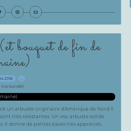
et bouquet de fin de
maine)
04.2018
…
 Naniland89
st un arbuste originaire d'Amérique de Nord Il
ont très résistantes. Un vrai arbuste solide.
. Il donne de petites baies très appréciés...