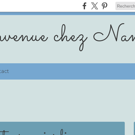
venue chez Nan
tact