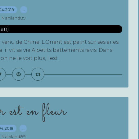
04.2018
…
 Naniland89
venu de Chine, L’Orient est peint sur ses ailes.
va, il vit sa vie A petits battements ravis. Dans
n ne le voit plus, l est...
 est en fleur
04.2018
…
 Naniland89