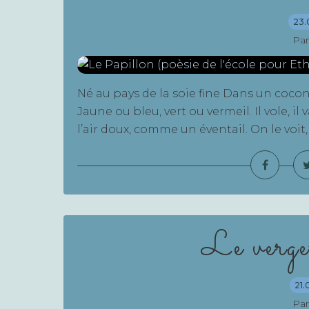
23.
Par
Né au pays de la soie fine Dans un cocon 
Jaune ou bleu, vert ou vermeil. Il vole, il 
l’air doux, comme un éventail. On le voit, o
Le verger
21.
Par