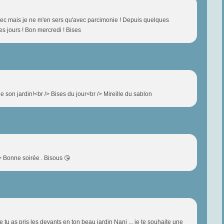
à sec mais je ne m'en sers qu'avec parcimonie ! Depuis quelques
es jours ! Bon mercredi ! Bises
e son jardin!<br /> Bises du jour<br /> Mireille du sablon
/> Bonne soirée . Bisous 😘
que tu as pris les devants en ton beau jardin Nani ... je te souhaite une