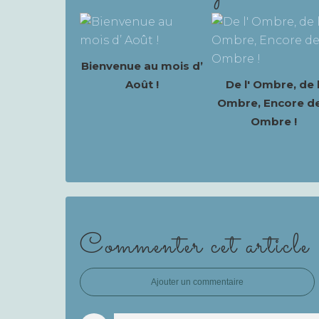
Bienvenue au mois d’
Août !
De l' Ombre, de l
Ombre, Encore de 
Ombre !
Commenter cet article
Ajouter un commentaire