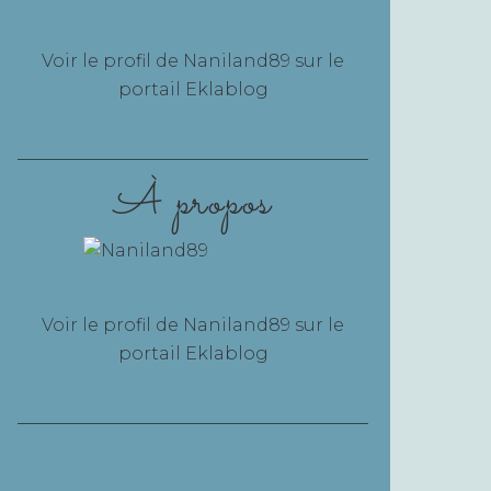
Voir le profil de
Naniland89
sur le
portail Eklablog
À propos
Voir le profil de
Naniland89
sur le
portail Eklablog