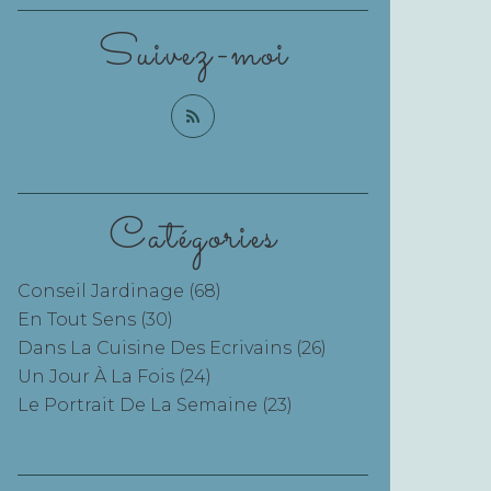
Suivez-moi
Catégories
Conseil Jardinage
(68)
En Tout Sens
(30)
Dans La Cuisine Des Ecrivains
(26)
Un Jour À La Fois
(24)
Le Portrait De La Semaine
(23)