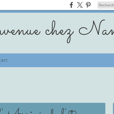
venue chez Nan
tact