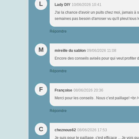
L
Lady DIY
10/06/2026 10:41
J'ai la chance d'avoir un puits chez moi, jamais 
semaines pas besoin d'arroser vu qu'il pleut tous l
Répondre
M
mireille du sablon
09/06/2026 11:08
Encore des conseils avisés pour qui veut profiter d
Répondre
F
Françoise
08/06/2026 20:36
Merci pour les conseils . Nous c’est paillage! <br 
Répondre
C
cheznous62
08/06/2026 17:53
Je suis pour le paillage, c'est efficace ... Je vois 