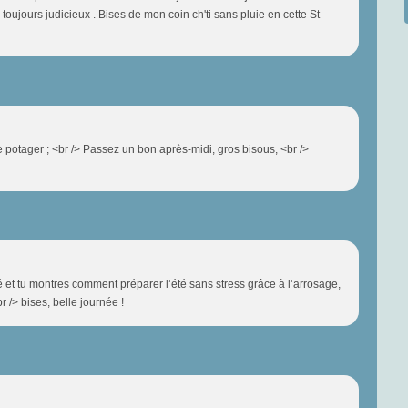
oujours judicieux . Bises de mon coin ch'ti sans pluie en cette St
potager ; <br /> Passez un bon après-midi, gros bisous, <br />
et tu montres comment préparer l’été sans stress grâce à l’arrosage,
 /> bises, belle journée !