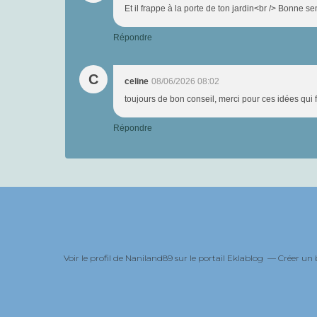
Et il frappe à la porte de ton jardin<br /> Bonne 
Répondre
C
celine
08/06/2026 08:02
toujours de bon conseil, merci pour ces idées qui fac
Répondre
Voir le profil de
Naniland89
sur le portail Eklablog
Créer un 